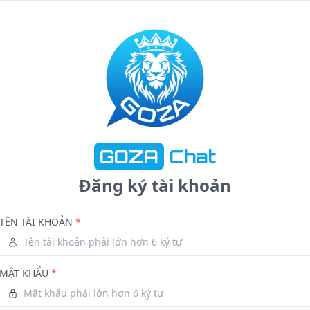
GOZA
Chat
Đăng ký tài khoản
TÊN TÀI KHOẢN
*
MẬT KHẨU
*